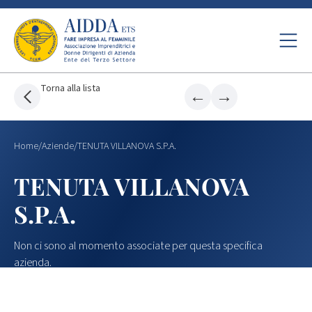
Torna alla lista
←
→
Home
/
Aziende
/
TENUTA VILLANOVA S.P.A.
TENUTA VILLANOVA
S.P.A.
Non ci sono al momento associate per questa specifica
azienda.