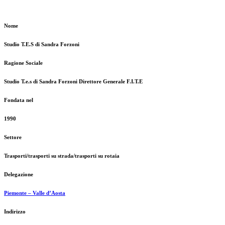
Nome
Studio T.E.S di Sandra Forzoni
Ragione Sociale
Studio T.e.s di Sandra Forzoni Direttore Generale F.I.T.E
Fondata nel
1990
Settore
Trasporti/trasporti su strada/trasporti su rotaia
Delegazione
Piemonte – Valle d’Aosta
Indirizzo