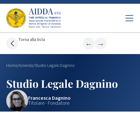
Torna alla lista
←
→
Home
/
Aziende
/
Studio Legale Dagnino
Studio Legale Dagnino
Francesca Dagnino
Titolare - Fondatore