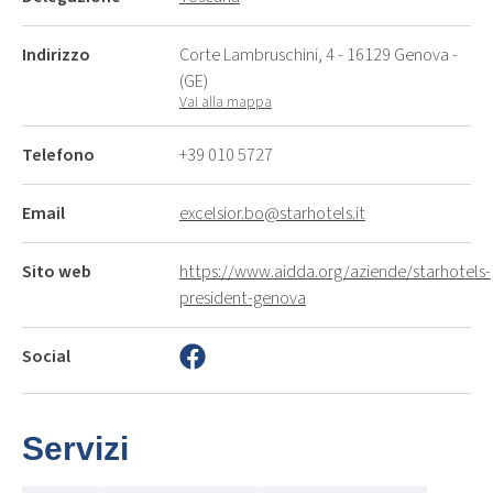
Indirizzo
Corte Lambruschini, 4 - 16129 Genova -
(GE)
Vai alla mappa
Telefono
+39 010 5727
Email
excelsior.bo@starhotels.it
Sito web
https://www.aidda.org/aziende/starhotels-
president-genova
Social
Servizi