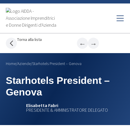
Torna alla lista
←
→
Home
/
Aziende
/
Starhotels President – Genova
Starhotels President –
Genova
Elisabetta Fabri
PRESIDENTE & AMMINISTRATORE DELEGATO