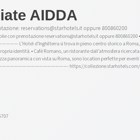
ciate AIDDA
Prenotazione: reservations@starhotels.it oppure 800860200
onibile con prenotazione reservations@starhotels.it oppure 800860200 
erra si trova in pieno centro storico a Roma, a pochi pass
 propria identità. • Cafè Romano, un ristorante dall’atmosfera ricerca
azza panoramica con vista su Roma, sono location perfette per eventi pr
——- https://collezione.starhotels.com/it/i-nostri-