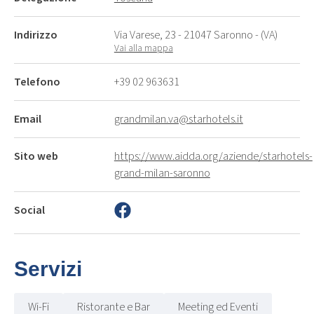
Indirizzo
Via Varese, 23 - 21047 Saronno - (VA)
Vai alla mappa
Telefono
+39 02 963631
Email
grandmilan.va@starhotels.it
Sito web
https://www.aidda.org/aziende/starhotels-
grand-milan-saronno
Social
Servizi
Wi-Fi
Ristorante e Bar
Meeting ed Eventi