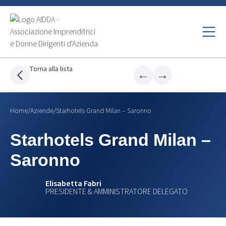
Torna alla lista
←
→
Home
/
Aziende
/
Starhotels Grand Milan – Saronno
Starhotels Grand Milan –
Saronno
Elisabetta Fabri
PRESIDENTE & AMMINISTRATORE DELEGATO