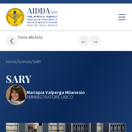
Torna alla lista
←
→
Home
/
Aziende
/
SARY
SARY
Mariapia Valperga Milanesio
AMMINISTRATORE UNICO