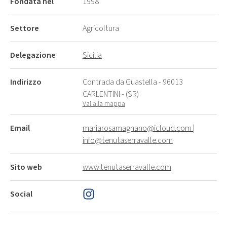
Fondata nel
1998
Settore
Agricoltura
Delegazione
Sicilia
Indirizzo
Contrada da Guastella - 96013
CARLENTINI - (SR)
Vai alla mappa
Email
mariarosamagnano@icloud.com |
info@tenutaserravalle.com
Sito web
www.tenutaserravalle.com
Social