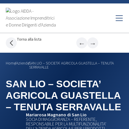
Torna alla lista
←
→
Home
/
Aziende
/
SAN LIO – SOCIETA’ AGRICOLA GUASTELLA – TENUTA
SERRAVALLE
SAN LIO – SOCIETA’
AGRICOLA GUASTELLA
– TENUTA SERRAVALLE
Mariarosa Magnano di San Lio
SOCIA DI MAGGIORANZA – REFERENTE,
RESPONSABILE PER LA MULTIFUNZIONALITA’
DELL’AZIENDA AGRICOLA E PER I PRODOTTI