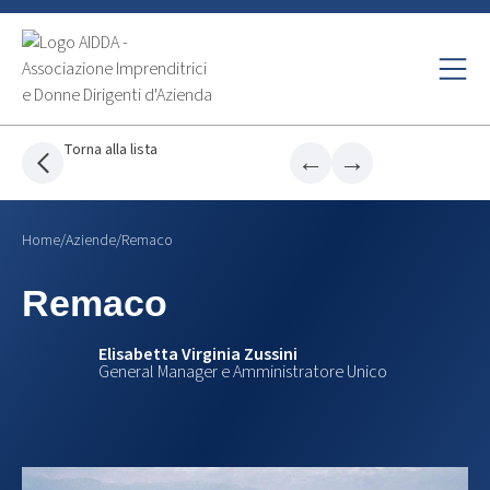
Torna alla lista
←
→
Home
/
Aziende
/
Remaco
Remaco
Elisabetta Virginia Zussini
General Manager e Amministratore Unico