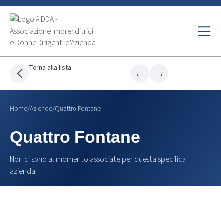
Torna alla lista
←
→
Home
/
Aziende
/
Quattro Fontane
Quattro Fontane
Non ci sono al momento associate per questa specifica
azienda.