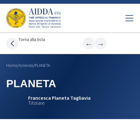
Torna alla lista
←
→
Home
/
Aziende
/
PLANETA
PLANETA
Francesca Planeta Tagliavia
Titolare