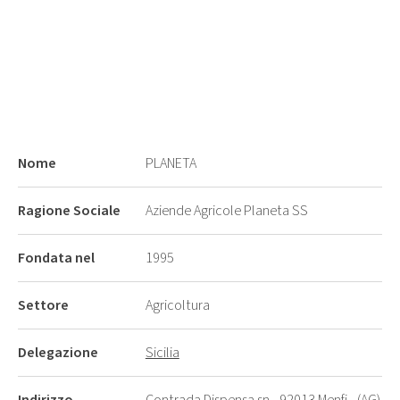
Nome
PLANETA
Ragione Sociale
Aziende Agricole Planeta SS
Fondata nel
1995
Settore
Agricoltura
Delegazione
Sicilia
Indirizzo
Contrada Dispensa sn - 92013 Menfi - (AG)