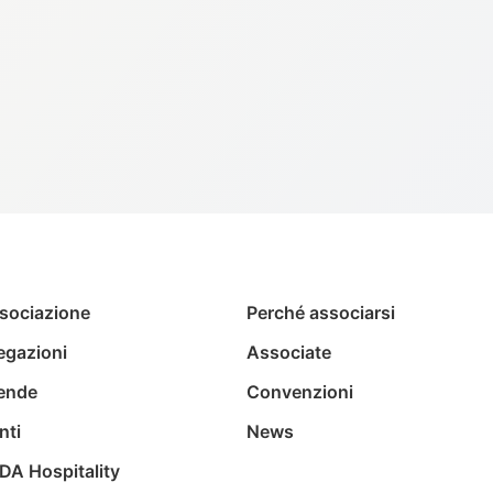
ssociazione
Perché associarsi
egazioni
Associate
ende
Convenzioni
nti
News
DA Hospitality