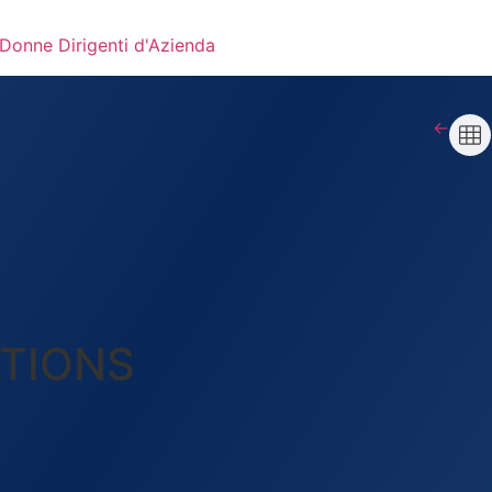
←
TIONS