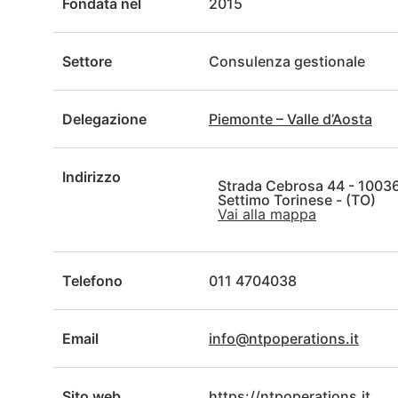
Fondata nel
2015
Settore
Consulenza gestionale
Delegazione
Piemonte – Valle d’Aosta
Indirizzo
Strada Cebrosa 44 - 1003
Settimo Torinese - (TO)
Vai alla mappa
Telefono
011 4704038
Email
info@ntpoperations.it
Sito web
https://ntpoperations.it