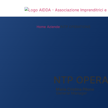
Home
/
Aziende
/
NTP OPERATIONS
NTP OPERA
Maria Cristina Pilone
General Manager