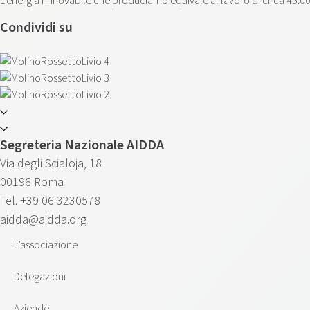
L’energia rinnovabile che produciamo equivale al lavoro di circa 45.0
Condividi su
Segreteria Nazionale AIDDA
Via degli Scialoja, 18
00196 Roma
Tel. +39 06 3230578
aidda@aidda.org
L’associazione
Delegazioni
Aziende