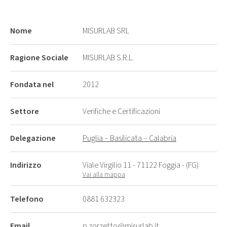
Nome
MISURLAB SRL
Ragione Sociale
MISURLAB S.R.L.
Fondata nel
2012
Settore
Verifiche e Certificazioni
Delegazione
Puglia – Basilicata – Calabria
Indirizzo
Viale Virgilio 11 - 71122 Foggia - (FG)
Vai alla mappa
Telefono
0881 632323
Email
p.zorzetto@misurlab.it