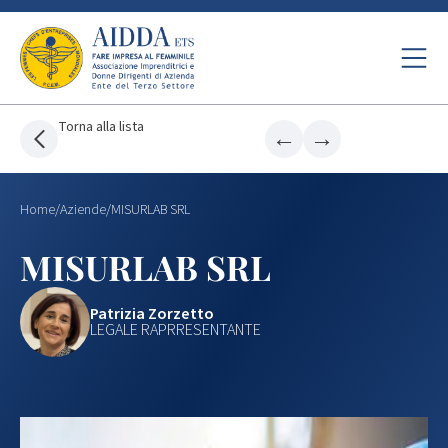
Torna alla lista
←
→
Home
/
Aziende
/
MISURLAB SRL
MISURLAB SRL
Patrizia Zorzetto
LEGALE RAPRRESENTANTE