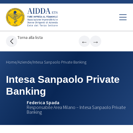
Torna alla lista
←
→
Home
/
Aziende
/
Intesa Sanpaolo Private Banking
Intesa Sanpaolo Private
Banking
Federica Spada
Responsabile Area Milano – Intesa Sanpaolo Private
Banking