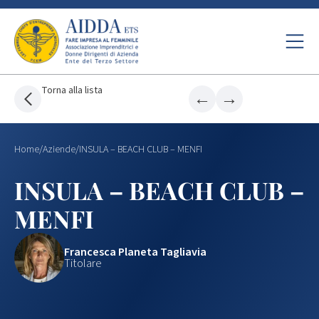
Torna alla lista
←
→
Home
/
Aziende
/
INSULA – BEACH CLUB – MENFI
INSULA – BEACH CLUB –
MENFI
Francesca Planeta Tagliavia
Titolare