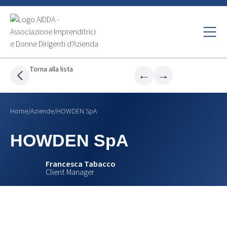
Torna alla lista
←
→
Home
/
Aziende
/
HOWDEN SpA
HOWDEN SpA
Francesca Tabacco
Client Manager