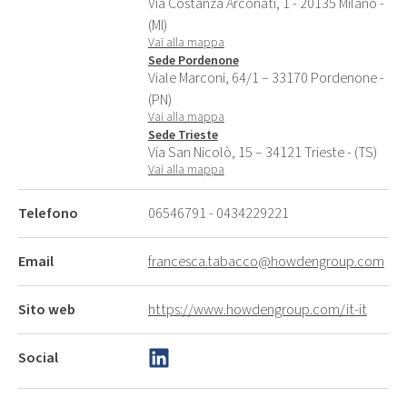
Via Costanza Arconati, 1 - 20135 Milano -
(MI)
Vai alla mappa
Sede Pordenone
Viale Marconi, 64/1 – 33170 Pordenone -
(PN)
Vai alla mappa
Sede Trieste
Via San Nicolò, 15 – 34121 Trieste - (TS)
Vai alla mappa
Telefono
06546791
-
0434229221
Email
francesca.tabacco@howdengroup.com
Sito web
https://www.howdengroup.com/it-it
Social