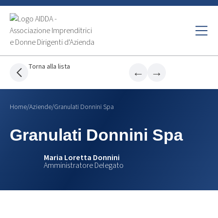
Torna alla lista
←
→
Home
/
Aziende
/
Granulati Donnini Spa
Granulati Donnini Spa
Maria Loretta Donnini
Amministratore Delegato