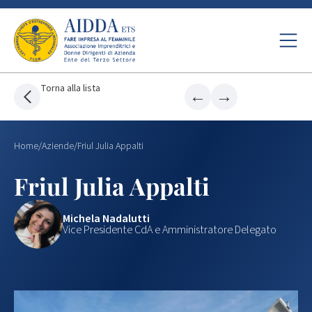
Torna alla lista
←
→
Home
/
Aziende
/
Friul Julia Appalti
Friul Julia Appalti
Michela Nadalutti
Vice Presidente CdA e Amministratore Delegato