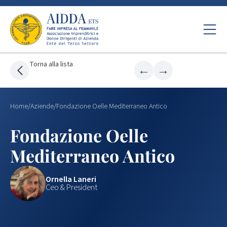
Torna alla lista
←
→
Home
/
Aziende
/
Fondazione Oelle Mediterraneo Antico
Fondazione Oelle
Mediterraneo Antico
Ornella Laneri
Ceo & President