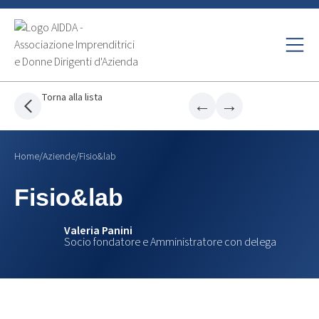
Torna alla lista
←
→
Home
/
Aziende
/
Fisio&lab
Fisio&lab
Valeria Panini
Socio fondatore e Amministratore con delega