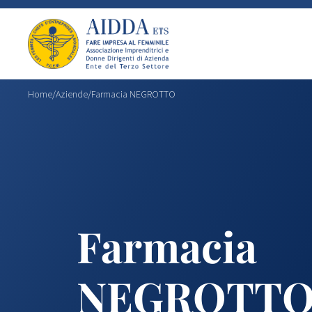
Home
/
Aziende
/
Farmacia NEGROTTO
Farmacia
NEGROTT