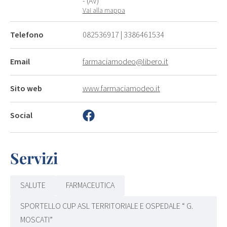
- (AV)
Vai alla mappa
Telefono
082536917
|
3386461534
Email
farmaciamodeo@libero.it
Sito web
www.farmaciamodeo.it
Social
Servizi
SALUTE
FARMACEUTICA
SPORTELLO CUP ASL TERRITORIALE E OSPEDALE “ G.
MOSCATI”