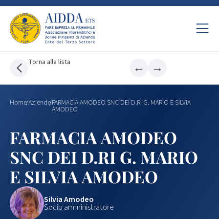
Torna alla lista
←
→
Home
/
Aziende
/
FARMACIA AMODEO SNC DEI D.RI G. MARIO E SILVIA
AMODEO
FARMACIA AMODEO
SNC DEI D.RI G. MARIO
E SILVIA AMODEO
Silvia Amodeo
Socio amministratore