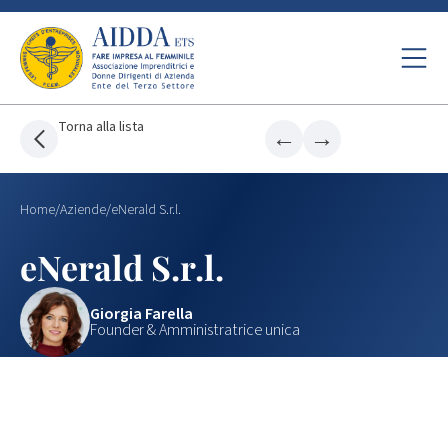
Torna alla lista
←
→
Home
/
Aziende
/
eNerald S.r.l.
eNerald S.r.l.
Giorgia Farella
Founder & Amministratrice unica