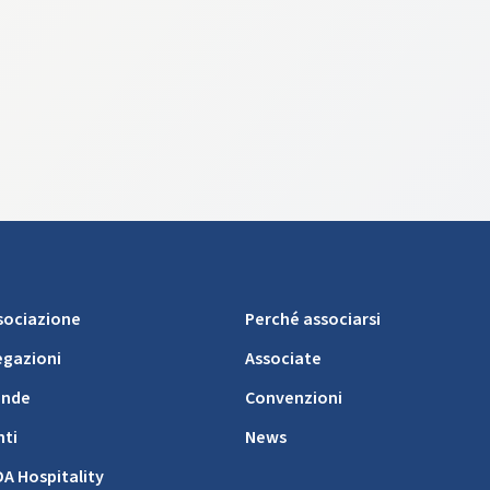
ssociazione
Perché associarsi
egazioni
Associate
ende
Convenzioni
nti
News
DA Hospitality