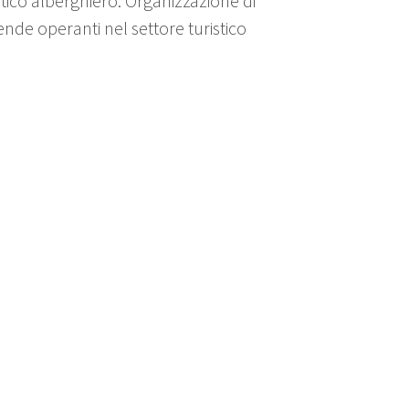
tico alberghiero. Organizzazione di
iende operanti nel settore turistico