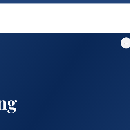
←
ing