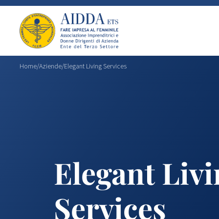
Home
/
Aziende
/
Elegant Living Services
Elegant Liv
Services