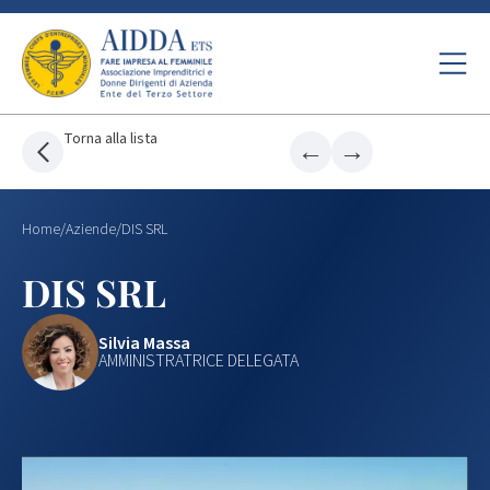
Torna alla lista
←
→
Home
/
Aziende
/
DIS SRL
DIS SRL
Silvia Massa
AMMINISTRATRICE DELEGATA