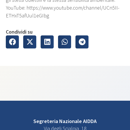
gli stessi obiettivi e la stessa sensibilità ambientale.
YouTube: https://www.youtube.com/channel/UCn5II-
ETHxT5afUul1eGIbg
Condividi su
Segreteria Nazionale AIDDA
Via degli Scialoja, 18