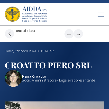
Torna alla lista
←
→
Home
/
Aziende
/
CROATTO PIERO SRL
CROATTO PIERO SRL
Maria Croatto
Socio Amministratore - Legale rappresentante