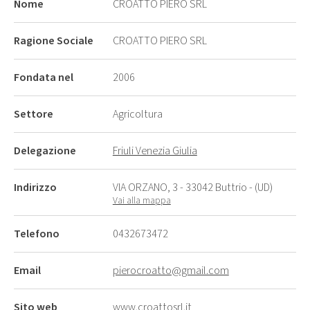
Nome
CROATTO PIERO SRL
Ragione Sociale
CROATTO PIERO SRL
Fondata nel
2006
Settore
Agricoltura
Delegazione
Friuli Venezia Giulia
Indirizzo
VIA ORZANO, 3 - 33042 Buttrio - (UD)
Vai alla mappa
Telefono
0432673472
Email
pierocroatto@gmail.com
Sito web
www.croattosrl.it