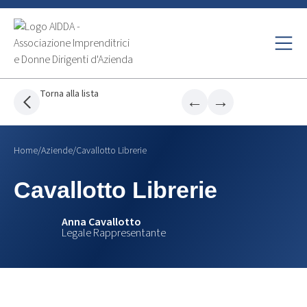
Torna alla lista
←
→
Home
/
Aziende
/
Cavallotto Librerie
Cavallotto Librerie
Anna Cavallotto
Legale Rappresentante