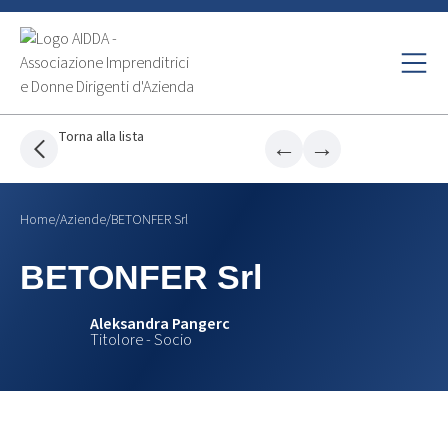
Torna alla lista
←
→
Home
/
Aziende
/
BETONFER Srl
BETONFER Srl
Aleksandra Pangerc
Titolore - Socio