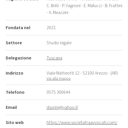
C. Brilli - P. Vagnoni - E. Mafucci - B. Frattini
- A. Meazzini
Fondata nel
2021
Settore
Studio legale
Delegazione
Toscana
Indirizzo
Viale Matteotti 12 - 52100 Arezzo - (AR)
Vai alla mappa
Telefono
0575 300644
Email
dsorini@yahoo.it
Sito web
https://www.societatraavvocati.com/