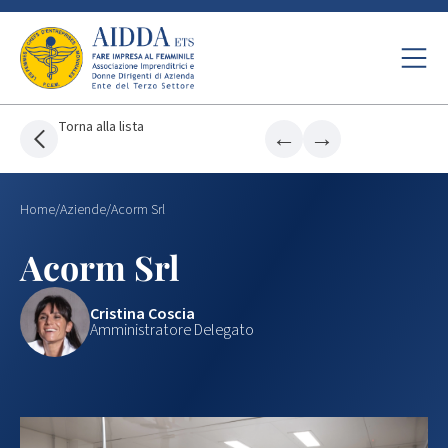
Torna alla lista
←
→
Home
/
Aziende
/
Acorm Srl
Acorm Srl
Cristina Coscia
Amministratore Delegato