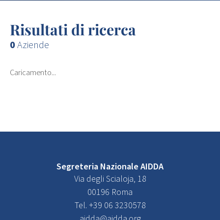
Risultati di ricerca
0
Aziende
Caricamento...
Segreteria Nazionale AIDDA
Via degli Scialoja, 18
00196 Roma
Tel. +39 06 3230578
aidda@aidda.org