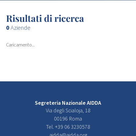
Risultati di ricerca
0
Aziende
Caricamento...
Segreteria Nazionale AIDDA
Via degli Scialoja, 18
00196 Roma
Tel. +39 06 3230578
aidda@aidda.org