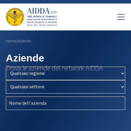
Home
/
Aziende
Aziende
Trova le aziende del network AIDDA