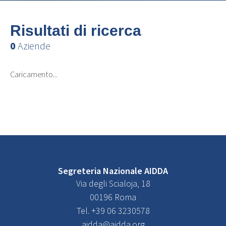
Risultati di ricerca
0
Aziende
Caricamento...
Segreteria Nazionale AIDDA
Via degli Scialoja, 18
00196 Roma
Tel. +39 06 3230578
aidda@aidda.org