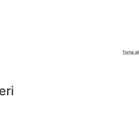
Torna all
eri