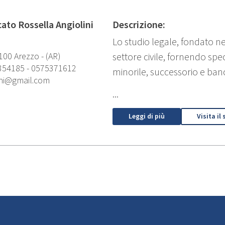
ato Rossella Angiolini
Descrizione:
Lo studio legale, fondato ne
100 Arezzo - (AR)
settore civile, fornendo speci
354185
-
0575371612
minorile, successorio e banc
ini@gmail.com
...
Leggi di più
Visita il 