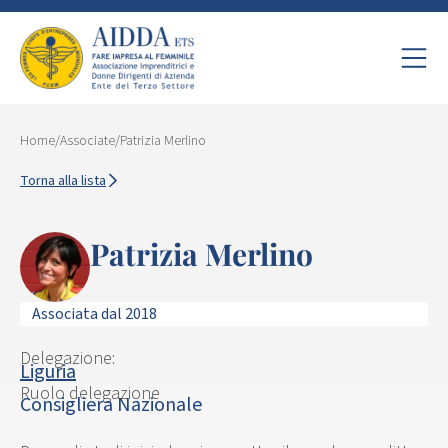
Home
/
Associate
/
Patrizia Merlino
Torna alla lista
Patrizia Merlino
Associata dal 2018
Delegazione:
Liguria
Ruolo delegazione
Consigliera Nazionale