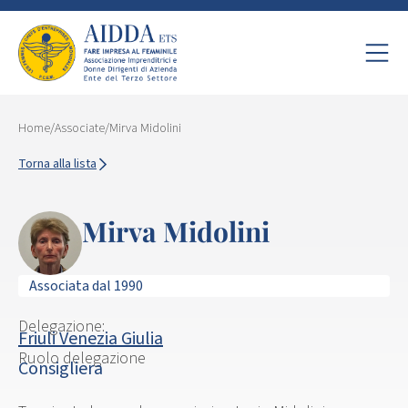
Home
/
Associate
/
Mirva Midolini
Torna alla lista
Mirva Midolini
Associata dal 1990
Delegazione:
Friuli Venezia Giulia
Ruolo delegazione
Consigliera