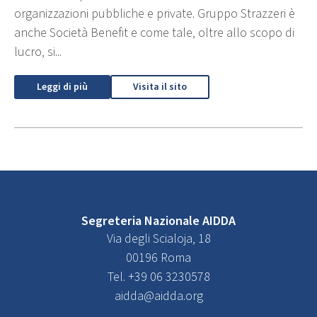
organizzazioni pubbliche e private. Gruppo Strazzeri è
anche Società Benefit e come tale, oltre allo scopo di
lucro, si...
Leggi di più
Visita il sito
Segreteria Nazionale AIDDA
Via degli Scialoja, 18
00196 Roma
Tel. +39 06 3230578
aidda@aidda.org