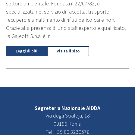
settore ambientale. Fondata il 22/07/82, è
specializzata nel servizio di raccolta, trasporto,
recupero e smaltimento di rifiuti pericolosi e non.
Grazie alla presenza di uno staff esperto e qualificato,
la Galeotti S.p.a. è in...
Leggi di più
Visita il sito
Segreteria Nazionale AIDDA
Via degli Scialoja, 18
00196 Roma
Tel. +39 06 3230578