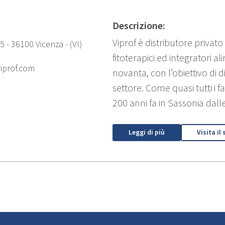
Descrizione:
Viprof è distributore privato
5 - 36100 Vicenza - (VI)
fitoterapici ed integratori al
iprof.com
novanta, con l’obiettivo di 
settore. Come quasi tutti i 
200 anni fa in Sassonia dall
Leggi di più
Visita il 