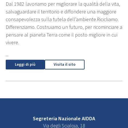
Dal 1982 lavoriamo per migliorare la qualità della vita,
salvaguardare il territorio e diffondere una maggiore
consapevolezza sulla tutela dell’ambiente.Ricicliamo.
Differenziamo. Costruiamo un futuro, per ricominciare a
pensare al pianeta Terra come il posto migliore in cui
vivere.
...
Leggi di più
Visita il sito
Segreteria Nazionale AIDDA
Via degli Scialoja, 18