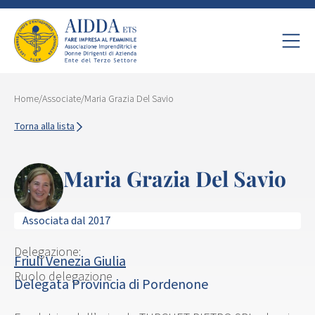
Home
/
Associate
/
Maria Grazia Del Savio
Torna alla lista
Maria Grazia Del Savio
Associata dal 2017
Delegazione:
Friuli Venezia Giulia
Ruolo delegazione
Delegata Provincia di Pordenone