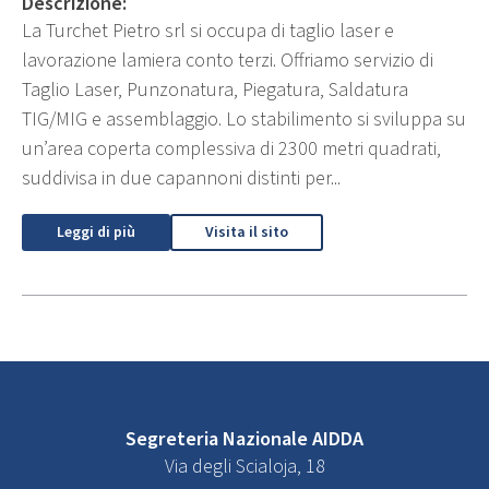
Descrizione:
La Turchet Pietro srl si occupa di taglio laser e
lavorazione lamiera conto terzi. Offriamo servizio di
Taglio Laser, Punzonatura, Piegatura, Saldatura
TIG/MIG e assemblaggio. Lo stabilimento si sviluppa su
un’area coperta complessiva di 2300 metri quadrati,
suddivisa in due capannoni distinti per...
Leggi di più
Visita il sito
Segreteria Nazionale AIDDA
Via degli Scialoja, 18