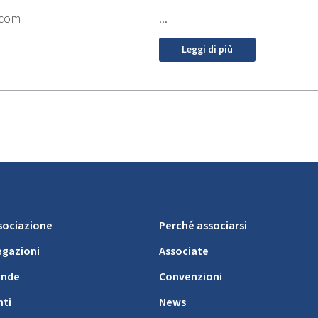
...
.com
Leggi di più
ssociazione
Perché associarsi
egazioni
Associate
ende
Convenzioni
nti
News