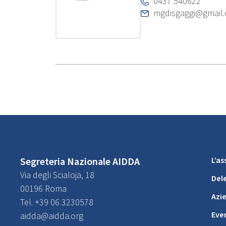
0437 540622
mgdisgaggi@gmail
Segreteria Nazionale AIDDA
L’a
Via degli Scialoja, 18
Del
00196 Roma
Azi
Tel. +39 06 3230578
Eve
aidda@aidda.org