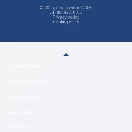
© 2025, Associazione AIDDA
C.F. 80093210013
Privacy policy
Cookie policy
L’associazione
Perché associarsi
Delegazioni
Associate
Aziende