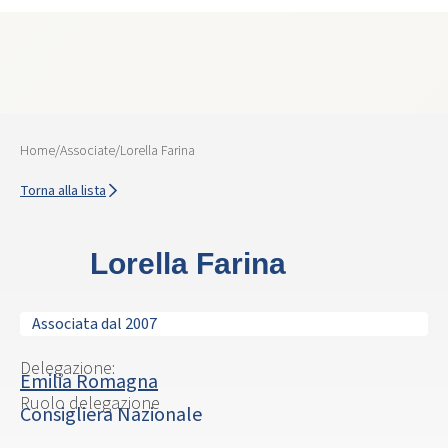
Home
/
Associate
/
Lorella Farina
Torna alla lista
Lorella Farina
Associata dal 2007
Delegazione:
Emilia Romagna
Ruolo delegazione
Consigliera Nazionale