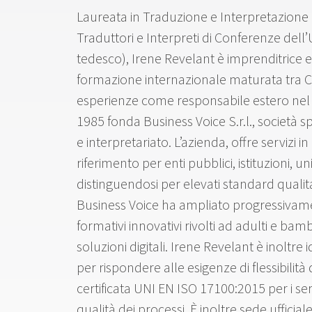
Laureata in Traduzione e Interpretazione
Traduttori e Interpreti di Conferenze dell’U
tedesco), Irene Revelant è imprenditrice e
formazione internazionale maturata tra C
esperienze come responsabile estero nel
1985 fonda Business Voice S.r.l., società s
e interpretariato. L’azienda, offre servizi 
riferimento per enti pubblici, istituzioni, un
distinguendosi per elevati standard qualitat
Business Voice ha ampliato progressivamen
formativi innovativi rivolti ad adulti e ba
soluzioni digitali. Irene Revelant è inoltre i
per rispondere alle esigenze di flessibili
certificata UNI EN ISO 17100:2015 per i se
qualità dei processi. È inoltre sede uffici