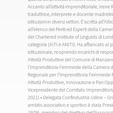
Accanto all’attività imprenditoriale, Iren
traduttrice, interprete e docente madrel
istituzioni in diversi settori. È iscritta all’
all’elenco dei Periti ed Esperti della C
del Chartered Institute of Linguists di Lond
categoria (AITI e ANITI). Ha affiancato al
istituzionale, ricoprendo incarichi di respon
Attività Produttive del Comune di Manzan
l’Imprenditoria Femminile della Camera 
Regionale per l’Imprenditoria Femminile F
Attività Produttive, Innovazione e Pari Op
Vicepresidente del Comitato Imprendito
2021) • Delegata Confindustria Udine – Gr
ambito associativo e sportivo è stata Presi
1979), membro del direttivo dell’Associaz