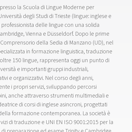
 presso la Scuola di Lingue Moderne per
niversità degli Studi di Trieste (lingue: inglese e
 professionista delle lingue con una solida
ambridge, Vienna e Düsseldorf. Dopo le prime
 Comprensorio della Sedia di Manzano (UD), nel
pecializzata in formazione linguistica, traduzione
in oltre 150 lingue, rappresenta oggi un punto di
iversità e importanti gruppi industriali,
ivi e organizzativi. Nel corso degli anni,
te i propri servizi, sviluppando percorsi
mbini, anche attraverso strumenti multimediali e
deatrice di corsi di inglese asincroni, progettati
tà della formazione contemporanea. La società è
rvizi di traduzione e UNI EN ISO 9001:2015 per la
ale di preparazione ed esame Trinity e Cambridge.