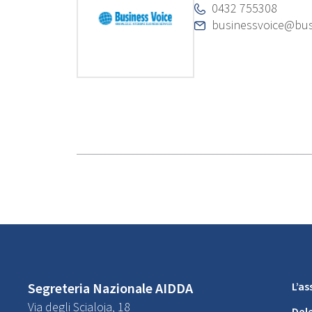
0432 755308
businessvoice@busi
Segreteria Nazionale AIDDA
L’a
Via degli Scialoja, 18