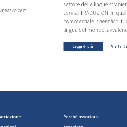
settore delle lingue stranie
nessvoice.it
servizi: TRADUZIONI in quals
commerciale, scientifico, tur
lingua del mondo, avvalendos
Leggi di più
Visita il 
ssociazione
Perché associarsi