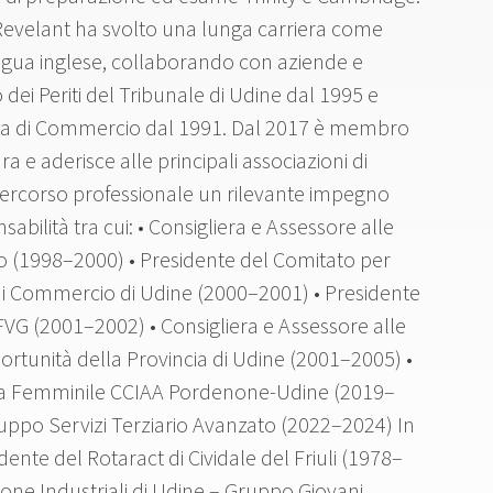
e Revelant ha svolto una lunga carriera come
ingua inglese, collaborando con aziende e
Albo dei Periti del Tribunale di Udine dal 1995 e
amera di Commercio dal 1991. Dal 2017 è membro
ra e aderisce alle principali associazioni di
 percorso professionale un rilevante impegno
sabilità tra cui: • Consigliera e Assessore alle
o (1998–2000) • Presidente del Comitato per
di Commercio di Udine (2000–2001) • Presidente
VG (2001–2002) • Consigliera e Assessore alle
portunità della Provincia di Udine (2001–2005) •
ria Femminile CCIAA Pordenone-Udine (2019–
uppo Servizi Terziario Avanzato (2022–2024) In
dente del Rotaract di Cividale del Friuli (1978–
ione Industriali di Udine – Gruppo Giovani