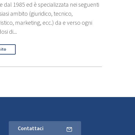
re dal 1985 ed è specializzata nei seguenti
iasi ambito (giuridico, tecnico,
istico, marketing, ecc.) da e verso ogni
i di...
sito
Contattaci