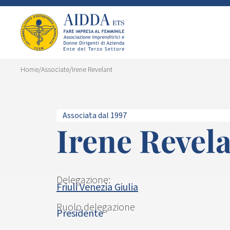
Home
/
Associate
/
Irene Revelant
Associata dal 1997
Irene Revel
Delegazione:
Friuli Venezia Giulia
Ruolo delegazione
Presidente