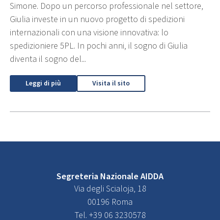
Simone. Dopo un percorso professionale nel settore,
Giulia investe in un nuovo progetto di spedizioni
internazionali con una visione innovativa: lo
spedizioniere 5PL. In pochi anni, il sogno di Giulia
diventa il sogno del...
Leggi di più
Visita il sito
Segreteria Nazionale AIDDA
Via degli Scialoja, 18
00196 Roma
Tel. +39 06 3230578