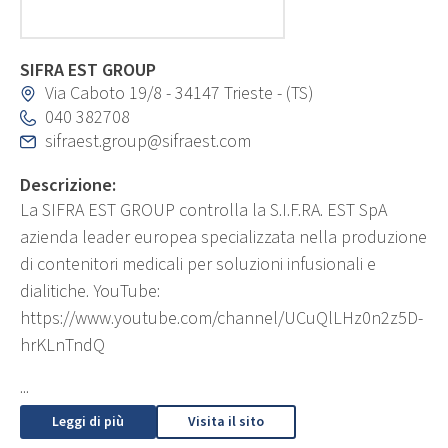
SIFRA EST GROUP
Via Caboto 19/8 - 34147 Trieste - (TS)
040 382708
sifraest.group@sifraest.com
Descrizione:
La SIFRA EST GROUP controlla la S.I.F.RA. EST SpA
azienda leader europea specializzata nella produzione
di contenitori medicali per soluzioni infusionali e
dialitiche. YouTube:
https://www.youtube.com/channel/UCuQlLHz0n2z5D-
hrKLnTndQ
...
Leggi di più
Visita il sito