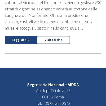
cultura vitivinicola del Piemonte. L’azienda gestisce 230
ettari di vigneti selezionando varietà autoctone delle
Langhe e del Monferrato. Oltre alla produzione
vinicola, custodisce la memoria contadina nei suoi
musei e accoglie visitatori nella cantina. Dal...
Leggi di più
Visita il sito
Segreteria Nazionale AIDDA
Via degli Scialoja, 18
00196 Roma
Tel. +39 06 3230578