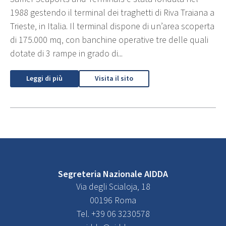
1988 gestendo il terminal dei traghetti di Riva Traiana a
Trieste, in Italia. Il terminal dispone di un’area scoperta
di 175.000 mq, con banchine operative tre delle quali
dotate di 3 rampe in grado di...
Leggi di più
Visita il sito
Segreteria Nazionale AIDDA
Via degli Scialoja, 18
00196 Roma
Tel. +39 06 3230578